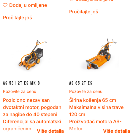
Dodaj u omiljene
Pročitajte još
Pročitajte još
AS 531 2T ES MK B
AS 65 2T ES
Pozovite za cenu
Pozovite za cenu
Poziciono nezavisan
Širina košenja
65
cm
dvotaktni motor, pogodan
Maksimalna visina trave
za nagibe do 40 stepeni
120
cm
Diferencijal sa automatski
Proizvođač motora
AS-
ograničenim
Motor