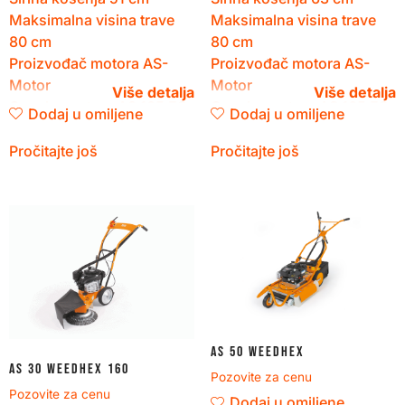
Maksimalna visina trave
Maksimalna visina trave
80
cm
80
cm
Proizvođač motora
AS-
Proizvođač motora
AS-
Motor
Motor
Oznaka motora
AS 165 ES
Oznaka motora
AS 165 ES
Dodaj u omiljene
Dodaj u omiljene
Premeštanje
165
cm³
Pročitajte još
Pročitajte još
AS 50 WeedHex
AS 30 WeedHex 160
Pozovite za cenu
Pozovite za cenu
Dodaj u omiljene