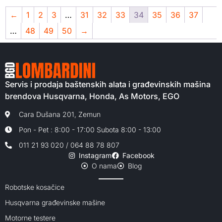
←
1
2
3
…
31
32
33
34
35
36
37
…
48
49
50
→
Servis i prodaja baštenskih alata i građevinskih mašina
brendova Husqvarna, Honda, As Motors, EGO
Cara Dušana 201, Zemun
Pon - Pet : 8:00 - 17:00 Subota 8:00 - 13:00
011 21 93 020 / 064 88 78 807
Instagram
Facebook
O nama
Blog
Robotske kosačice
Husqvarna građevinske mašine
Motorne testere