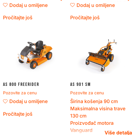
proklizavanjem
Oznaka motora
AS 165 ES
Dodaj u omiljene
Dodaj u omiljene
Automatska parkirna
kočnica
Pročitajte još
Pročitajte još
V ručka sa sistemom
VibrationProtect koji štiti
od vibracija
AS 800 FreeRider
AS 901 SM
Pozovite za cenu
Pozovite za cenu
Dodaj u omiljene
Širina košenja
90
cm
Maksimalna visina trave
Pročitajte još
130
cm
Proizvođač motora
Vanguard