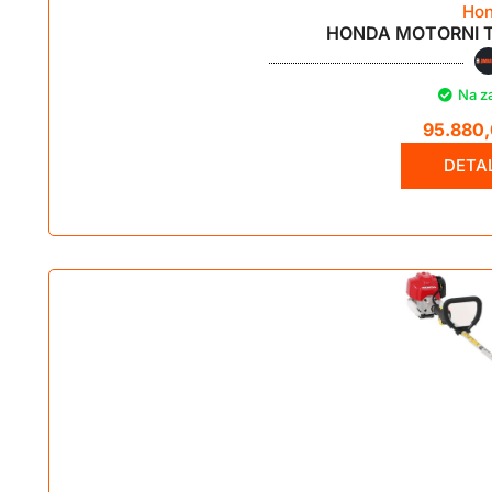
Ho
HONDA MOTORNI T
Na z
95.880
DETAL