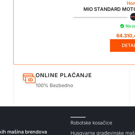
Ho
MIO STANDARD MOTO
Na z
64.310
DETAL
ONLINE PLAĆANJE
100% Bezbedno
Robotske kosačice
nskih mašina brendova
Husqvarna građevinske maš