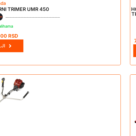
nda
NI TRIMER UMR 450
H
T
alihama
,00
RSD
JI