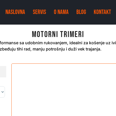
NASLOVNA
SERVIS
O NAMA
BLOG
KONTAKT
Motorni trimeri
formanse sa udobnim rukovanjem, idealni za košenje uz ivi
eđuju tihi rad, manju potrošnju i duži vek trajanja.