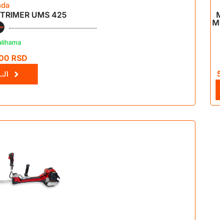
nda
TRIMER UMS 425
M
alihama
,00
RSD
JI