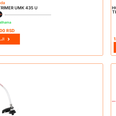
nda
RIMER UMK 435 U
H
T
alihama
,00
RSD
JI