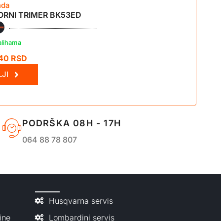
nda
RNI TRIMER BK53ED
alihama
,40
RSD
JI
PODRŠKA 08H - 17H
064 88 78 807
Husqvarna servis
ine
Lombardini servis