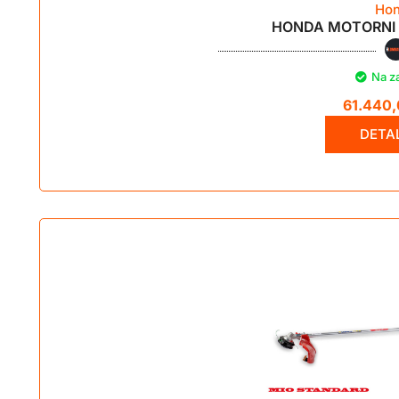
Ho
HONDA MOTORNI 
Na z
61.440
DETAL