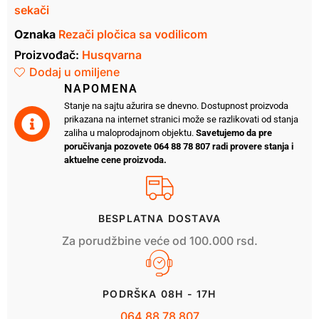
sekači
Oznaka
Rezači pločica sa vodilicom
Proizvođač:
Husqvarna
Dodaj u omiljene
NAPOMENA
Stanje na sajtu ažurira se dnevno. Dostupnost proizvoda
prikazana na internet stranici može se razlikovati od stanja
zaliha u maloprodajnom objektu.
Savetujemo da pre
poručivanja pozovete 064 88 78 807 radi provere stanja i
aktuelne cene proizvoda.
BESPLATNA DOSTAVA
Za porudžbine veće od 100.000 rsd.
PODRŠKA 08H - 17H
064 88 78 807