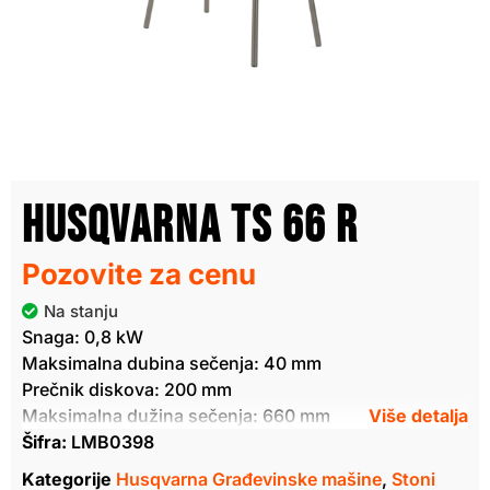
Husqvarna TS 66 R
Pozovite za cenu
Na stanju
Snaga: 0,8 kW
Maksimalna dubina sečenja: 40 mm
Prečnik diskova: 200 mm
Maksimalna dužina sečenja: 660 mm
Šifra:
LMB0398
Kategorije
Husqvarna Građevinske mašine
,
Stoni