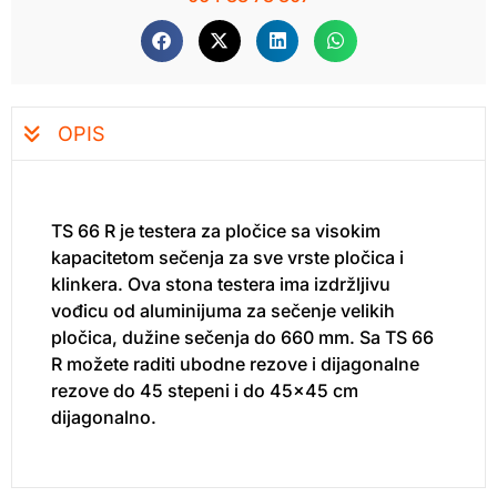
OPIS
TS 66 R je testera za pločice sa visokim
kapacitetom sečenja za sve vrste pločica i
klinkera. Ova stona testera ima izdržljivu
vođicu od aluminijuma za sečenje velikih
pločica, dužine sečenja do 660 mm. Sa TS 66
R možete raditi ubodne rezove i dijagonalne
rezove do 45 stepeni i do 45×45 cm
dijagonalno.