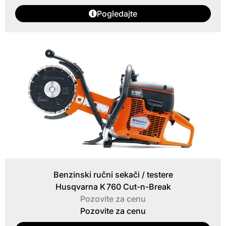
Pogledajte
Benzinski ručni sekači / testere
Husqvarna K 760 Cut-n-Break
Pozovite za cenu
Pozovite za cenu