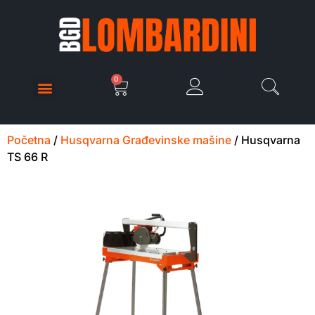
0
Početna
/
Husqvarna Građevinske mašine
/ Husqvarna
TS 66 R