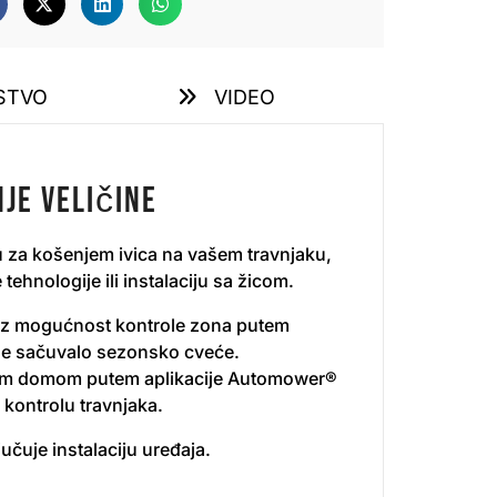
STVO
VIDEO
nje veličine
za košenjem ivica na vašem travnjaku,
ehnologije ili instalaciju sa žicom.
a uz mogućnost kontrole zona putem
se sačuvalo sezonsko cveće.​
metnim domom putem aplikacije Automower®
 kontrolu travnjaka.
učuje instalaciju uređaja.