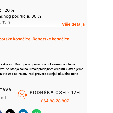
ci: 20 %
radnog područja: 30 %
 15 h
sko
botske kosačice
,
Robotske kosačice
 se dnevno. Dostupnost proizvoda prikazana na internet
ovati od stanja zaliha u maloprodajnom objektu.
Savetujemo
vete 064 88 78 807 radi provere stanja i aktuelne cene
TAVA
PODRŠKA 08H - 17H
 od
064 88 78 807