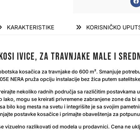
KARAKTERISTIKE
KORISNIČKO UPUT
osi ivice, za travnjake male i sred
tska kosačica za travnjake do 600 m². Smanjuje potrebu 
05E NERA pruža opciju instalacije bez žica putem satelitske t
kreirajte nekoliko radnih područja sa različitim postavkam
o lako, mogu se kreirati privremene zabranjene zone da bi 
u sa bilo kog mesta na svetu i integrišite je sa svojim pa
njajte postavke kosačice i primajte obaveštenja za potpunu
e vizuelno razlikovati od modela u prodavnici. Cena ne uklj