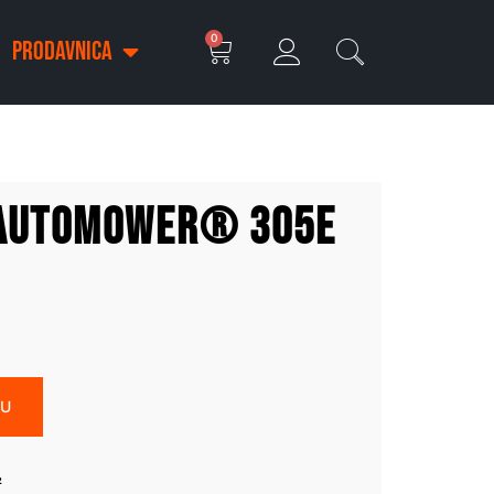
0
PRODAVNICA
Automower® 305E
PU
²