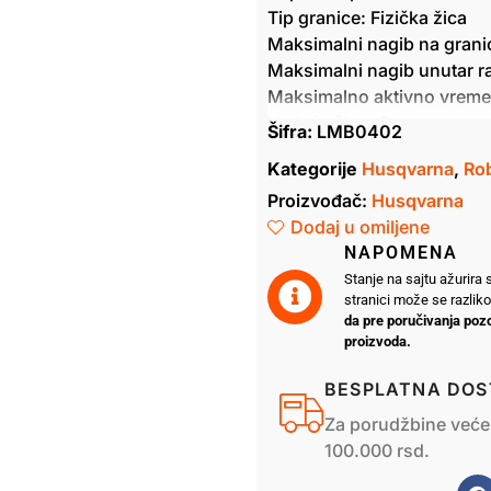
Tip granice: Fizička žica
Maksimalni nagib na grani
Maksimalni nagib unutar 
Maksimalno aktivno vreme:
Vodeća žica: 2
Šifra:
LMB0402
Sistem punjenja: Automat
Kategorije
Husqvarna
,
Ro
Proizvođač:
Husqvarna
Dodaj u omiljene
NAPOMENA
Stanje na sajtu ažurira
stranici može se razlik
da pre poručivanja pozo
proizvoda.
BESPLATNA DOS
Za porudžbine veće
100.000 rsd.