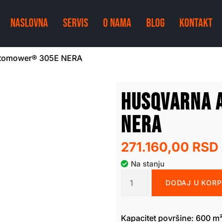
NASLOVNA
SERVIS
O NAMA
BLOG
KONTAKT
utomower® 305E NERA
Husqvarna 
NERA
271.160,00
RSD
Na stanju
DODAJ U KOR
Kapacitet površine: 600 m