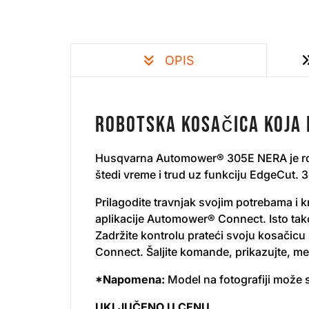
OPIS
Robotska kosačica koja k
Husqvarna Automower® 305E NERA je robo
štedi vreme i trud uz funkciju EdgeCut. 3
Prilagodite travnjak svojim potrebama i 
aplikacije Automower® Connect. Isto tak
​Zadržite kontrolu prateći svoju kosačic
Connect. Šaljite komande, prikazujte, me
*Napomena:
Model na fotografiji može s
UKLJUČENO U CENU