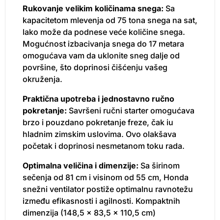
Rukovanje velikim količinama snega:
Sa
kapacitetom mlevenja od 75 tona snega na sat,
lako može da podnese veće količine snega.
Mogućnost izbacivanja snega do 17 metara
omogućava vam da uklonite sneg dalje od
površine, što doprinosi čišćenju vašeg
okruženja.
Praktična upotreba i jednostavno ručno
pokretanje:
Savršeni ručni starter omogućava
brzo i pouzdano pokretanje freze, čak iu
hladnim zimskim uslovima. Ovo olakšava
početak i doprinosi nesmetanom toku rada.
Optimalna veličina i dimenzije:
Sa širinom
sečenja od 81 cm i visinom od 55 cm, Honda
snežni ventilator postiže optimalnu ravnotežu
između efikasnosti i agilnosti. Kompaktnih
dimenzija (148,5 x 83,5 x 110,5 cm)