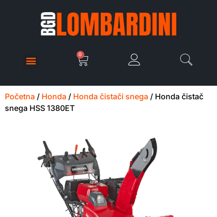
0
Početna
/
Honda
/
Honda čistači snega
/ Honda čistač
snega HSS 1380ET