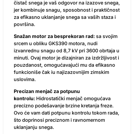
čistač snega je vaš odgovor na izazove snega,
jer kombinuje snagu, sposobnost i praktičnost
za efikasno uklanjanje snega sa vaših staza i
površina.
Snažan motor za besprekoran rad:
sa svojim
srcem u obliku GKS390 motora, nudi
izvanrednu snagu od 8,7 kV pri 3600 obrtaja u
minuti. Ovaj motor je dizajniran za izdržljivost i
pouzdanost, omogućavajući mu da efikasno
funkcioniše čak iu najizazovnijim zimskim
uslovima.
Precizan menjač za potpunu
kontrolu:
Hidrostatički menjač omogućava
precizno podešavanje brzine kretanja freze.
Ovo će vam dati potpunu kontrolu tokom rada,
što doprinosi preciznom i ravnomernom
uklanjanju snega.