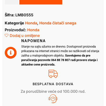
Šifra:
LMB0555
Kategorije
Honda
,
Honda čistači snega
Proizvođač:
Honda
Dodaj u omiljene
NAPOMENA
Stanje na sajtu ažurira se dnevno. Dostupnost proizvoda
prikazana na internet stranici može se razlikovati od stanja
zaliha u maloprodajnom objektu.
Savetujemo da pre
poručivanja pozovete 064 88 78 807 radi provere stanja i
aktuelne cene proizvoda.
BESPLATNA DOSTAVA
Za porudžbine veće od 100.000 rsd.