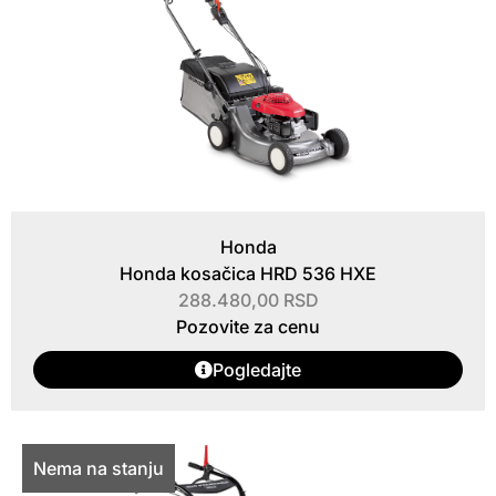
Honda
Honda kosačica HRD 536 HXE
288.480,00
RSD
Pozovite za cenu
Pogledajte
Nema na stanju