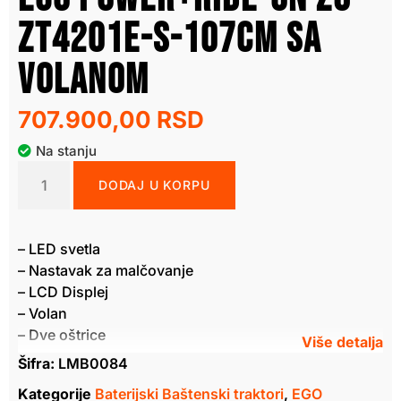
ZT4201E-S-107cm sa
volanom
707.900,00
RSD
Na stanju
DODAJ U KORPU
– LED svetla
– Nastavak za malčovanje
– LCD Displej
– Volan
– Dve oštrice
Šifra:
LMB0084
Dodatna oprema (opciono):
– Zaštitni pokrivač
Kategorije
Baterijski Baštenski traktori
,
EGO