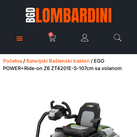
0
Početna
/
Baterijski Baštenski traktori
/ EGO
POWER+Ride-on Z6 ZT4201E-S-107cm sa volanom