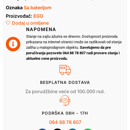
– Suncobran
Oznaka
Sa baterijom
– Zadnji branik
Proizvođač:
EGO
– Set za sakupljanje trave
Dodaj u omiljene
– Korpa za odlaganje
NAPOMENA
*Komplet ZT4201E-S sadrži: Traktorsku kosačicu, 2
Stanje na sajtu ažurira se dnevno. Dostupnost proizvoda
noža, priključak za usitnjavanje i punjač 1600w
prikazana na internet stranici može se razlikovati od stanja
zaliha u maloprodajnom objektu.
Savetujemo da pre
*Modelu Z6 potrebno je najmanje 15Ah snage za
poručivanja pozovete 064 88 78 807 radi provere stanja i
pokretanje.
aktuelne cene proizvoda.
BESPLATNA DOSTAVA
Za porudžbine veće od 100.000 rsd.
PODRŠKA 08H - 17H
064 88 78 807