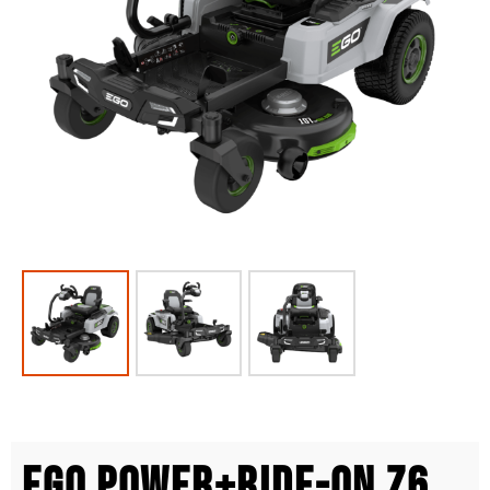
EGO POWER+Ride-on Z6