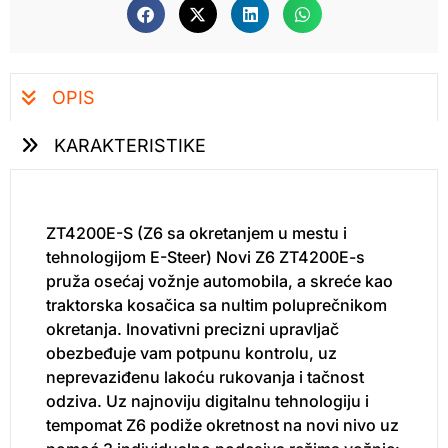
OPIS
KARAKTERISTIKE
ZT4200E-S (Z6 sa okretanjem u mestu i
tehnologijom E-Steer) Novi Z6 ZT4200E-s
pruža osećaj vožnje automobila, a skreće kao
traktorska kosačica sa nultim poluprečnikom
okretanja. Inovativni precizni upravljač
obezbeđuje vam potpunu kontrolu, uz
neprevaziđenu lakoću rukovanja i tačnost
odziva. Uz najnoviju digitalnu tehnologiju i
tempomat Z6 podiže okretnost na novi nivo uz