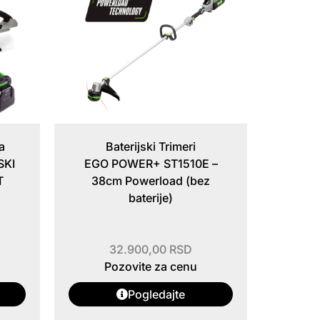
a
Baterijski Trimeri
SKI
EGO POWER+ ST1510E –
T
38cm Powerload (bez
E
baterije)
32.900,00
RSD
Pozovite za cenu
Pogledajte