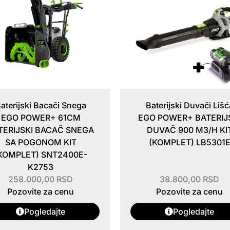
aterijski Bacači Snega
Baterijski Duvači Lišć
EGO POWER+ 61CM
EGO POWER+ BATERIJ
TERIJSKI BACAČ SNEGA
DUVAČ 900 M3/H KI
SA POGONOM KIT
(KOMPLET) LB5301
KOMPLET) SNT2400E-
K2753
258.000,00
RSD
38.800,00
RSD
Pozovite za cenu
Pozovite za cenu
Pogledajte
Pogledajte