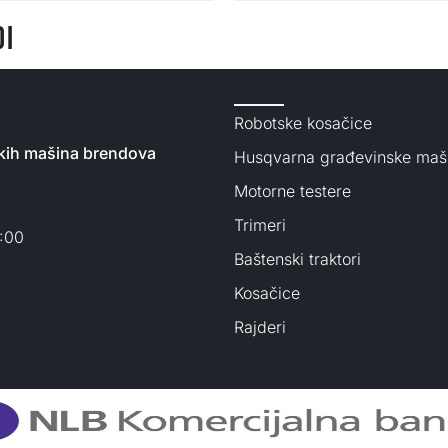
DI
Robotske kosačice
nskih mašina brendova
Husqvarna građevinske maš
Motorne testere
Trimeri
3:00
Baštenski traktori
Kosačice
Rajderi