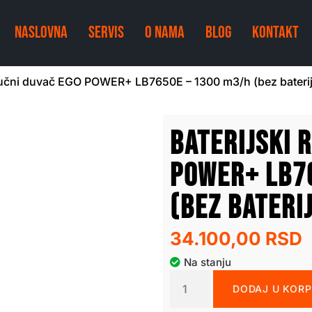
NASLOVNA
SERVIS
O NAMA
BLOG
KONTAKT
 ručni duvač EGO POWER+ LB7650E – 1300 m3/h (bez baterij
Baterijski 
POWER+ LB7
(bez bateri
34.100,00
RSD
Na stanju
DODAJ U KOR