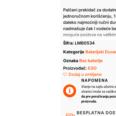
Palčani prekidač za dodatn
jednoručnom korišćenju, 1
daleko najmoćniji ručni 
nadmašuje čak I vodeće be
moguće poslove na velikim 
Šifra:
LMB0534
Kategorije
Baterijski Duva
Oznaka
Bez baterije
Proizvođač:
EGO
Dodaj u omiljene
NAPOMENA
Stanje na sajtu ažurira
stranici može se razlik
da pre poručivanja pozo
proizvoda.
BESPLATNA DOS