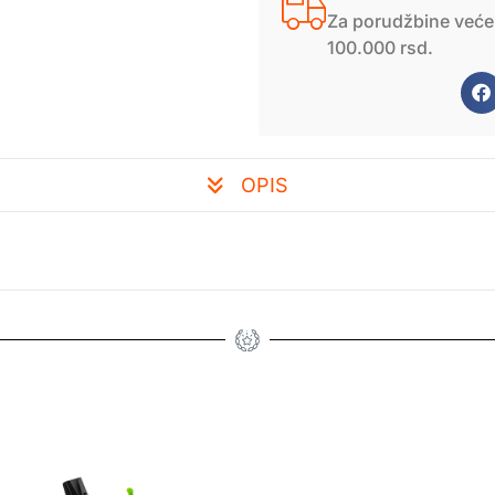
Za porudžbine veće
100.000 rsd.
OPIS