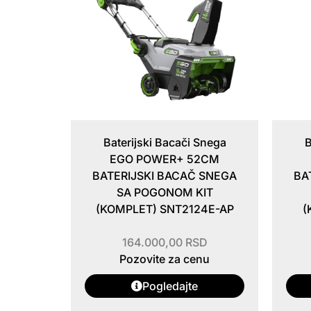
Baterijski Bacači Snega
B
EGO POWER+ 52CM
BATERIJSKI BACAČ SNEGA
BA
SA POGONOM KIT
(KOMPLET) SNT2124E-AP
(
164.000,00
RSD
Pozovite za cenu
Pogledajte