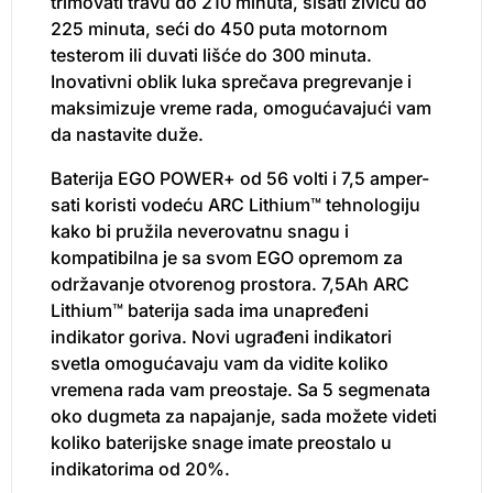
trimovati travu do 210 minuta, šišati živicu do
225 minuta, seći do 450 puta motornom
testerom ili duvati lišće do 300 minuta.
Inovativni oblik luka sprečava pregrevanje i
maksimizuje vreme rada, omogućavajući vam
da nastavite duže.
Baterija EGO POWER+ od 56 volti i 7,5 amper-
sati koristi vodeću ARC Lithium™ tehnologiju
kako bi pružila neverovatnu snagu i
kompatibilna je sa svom EGO opremom za
održavanje otvorenog prostora. 7,5Ah ARC
Lithium™ baterija sada ima unapređeni
indikator goriva. Novi ugrađeni indikatori
svetla omogućavaju vam da vidite koliko
vremena rada vam preostaje. Sa 5 segmenata
oko dugmeta za napajanje, sada možete videti
koliko baterijske snage imate preostalo u
indikatorima od 20%.