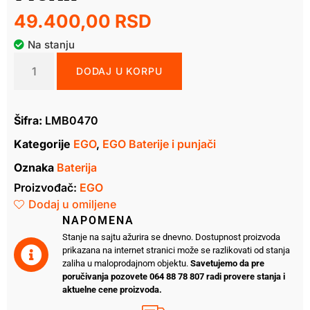
49.400,00
RSD
Na stanju
DODAJ U KORPU
Šifra:
LMB0470
Kategorije
EGO
,
EGO Baterije i punjači
Oznaka
Baterija
Proizvođač:
EGO
Dodaj u omiljene
NAPOMENA
Stanje na sajtu ažurira se dnevno. Dostupnost proizvoda
prikazana na internet stranici može se razlikovati od stanja
zaliha u maloprodajnom objektu.
Savetujemo da pre
poručivanja pozovete 064 88 78 807 radi provere stanja i
aktuelne cene proizvoda.