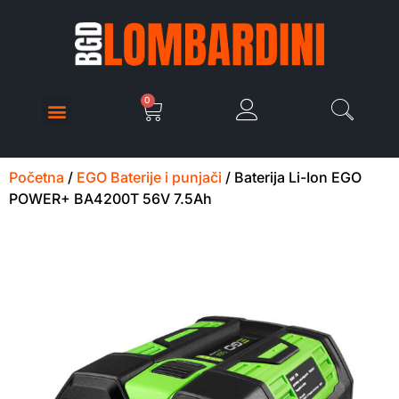
0
Početna
/
EGO Baterije i punjači
/ Baterija Li-Ion EGO
POWER+ BA4200T 56V 7.5Ah