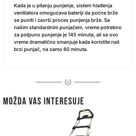
Kada je u pitanju punjenje, sistem hlađenja
ventilatora omogućava bateriji da počne brže
se puniti i završi proces punjenja brže. Sa
našim standardnim punjačem, vreme potrebno
za potpuno punjenje je 145 minuta, ali se ovo
vreme dramatično smanjuje kada koristite naš
brzi punjač, na samo 60 minuta.
MOŽDA VAS INTERESUJE